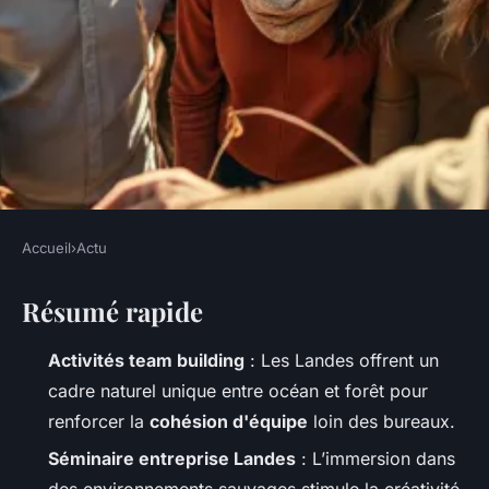
Accueil
›
Actu
ACTU
Résumé rapide
Top activités de team building
dans les Landes pour unir
Activités team building
: Les Landes offrent un
votre équipe
cadre naturel unique entre océan et forêt pour
renforcer la
cohésion d'équipe
loin des bureaux.
Gordon
•
09/06/2026 14:54
•
12 min de lecture
Séminaire entreprise Landes
: L’immersion dans