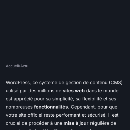
Accueil
›
Actu
ACTU
Quels sont les avantages d'une
WordPress, ce système de gestion de contenu (CMS)
utilisé par des millions de
sites web
dans le monde,
mise à jour régulière de
est apprécié pour sa simplicité, sa flexibilité et ses
WordPress?
nombreuses
fonctionnalités
. Cependant, pour que
votre site officiel reste performant et sécurisé, il est
Gordon
•
16/01/2024 12:42
•
2 min de lecture
crucial de procéder à une
mise à jour
régulière de