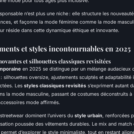
ne mode pour tous âges plus inclusive.
onsable n’est plus une niche : elle structure les nouveaut
ances, et façonne la mode féminine comme la mode masculi
eur réside dans cette dynamique éthique et innovante.
ents et styles incontournables en 2025
novantes et silhouettes classiques revisitées
mporaine
en 2025 se distingue par un mélange audacieux
: silhouettes oversize, ajustements sculptés et adaptabilité 
ctées. Les
styles classiques revisités
s’expriment autant 
ns la mode masculine, passant de costumes déconstruits à
ccessoires mode affirmés.
 streetwear dominent l’univers du
style urbain
, renforcées p
tilisation poussée des vêtements durables. Le mix and match
permet d’explorer le style minimaliste, tout en restant align