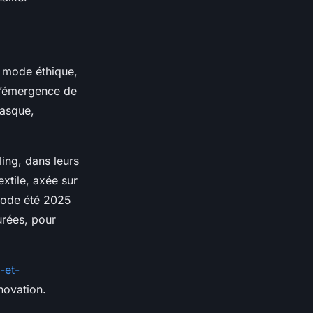
 mode éthique,
L’émergence de
Basque,
ling, dans leurs
extile, axée sur
 mode été 2025
turées, pour
-et-
novation.