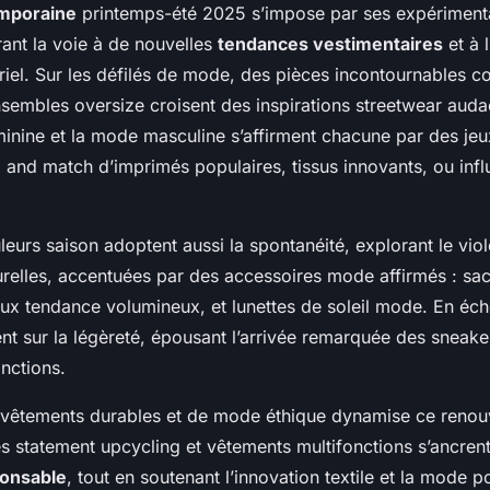
mporaine
printemps-été 2025 s’impose par ses expérimenta
rant la voie à de nouvelles
tendances vestimentaires
et à 
riel. Sur les défilés de mode, des pièces incontournables 
nsembles oversize croisent des inspirations streetwear auda
inine et la mode masculine s’affirment chacune par des jeu
 and match d’imprimés populaires, tissus innovants, ou inf
leurs saison adoptent aussi la spontanéité, explorant le vio
urelles, accentuées par des accessoires mode affirmés : sa
oux tendance volumineux, et lunettes de soleil mode. En éch
nt sur la légèreté, épousant l’arrivée remarquée des sneake
nctions.
êtements durables et de mode éthique dynamise ce renouv
es statement upcycling et vêtements multifonctions s’ancren
onsable
, tout en soutenant l’innovation textile et la mode p