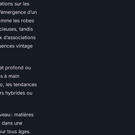
tions sur les
l’émergence d’un
comme les robes
cieuses, tandis
x d’associations
luences vintage
let profond ou
cs à main
o, les tendances
rs hybrides ou
eau : matières
t dans une
our tous âges.