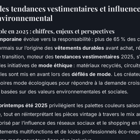
des tendances vestimentaires et influenc
nvironnemental
e en 2025 : chiffres, enjeux et perspectives
mporaine
évolue vers la responsabilité : plus de 65 % de
rmais sur l’origine des
vêtements durables
avant achat, réd
e transition, moteur des
tendances vestimentaires
2025, s
es initiatives de
mode éthique
: matériaux recyclés, circuits
iles sont mis en avant lors des
défilés de mode
. Les créate
soires mode écologiques pour répondre à la demande crois
 basées sur des valeurs environnementales et sociales.
printemps été 2025
privilégient les palettes couleurs saison
e, tout en réinterprétant les pièces vintage à travers le mix 
lorisé par l’influence des réseaux sociaux et le shopping en
êtements multifonctions et de looks professionnels éco-res