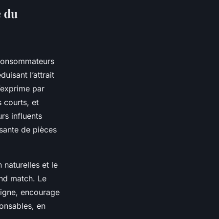
e du
s consommateurs
uisant l’attrait
’exprime par
 courts, et
urs influents
sante de pièces
 naturelles et le
and match. Le
 ligne, encourage
ponsables, en