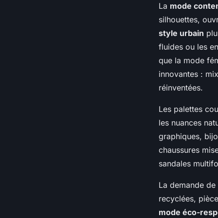
La
mode conte
silhouettes, ouv
style urbain
plu
fluides ou les e
que la mode fém
innovantes : mix
réinventées.
Les palettes cou
les nuances nat
graphiques, bij
chaussures mise
sandales multifo
La demande de v
recyclées, pièc
mode éco-resp