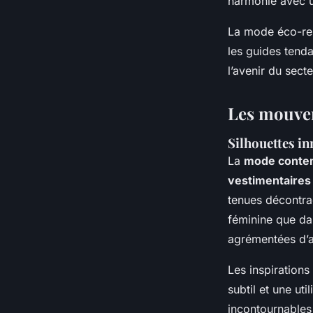
harmonie avec u
La mode éco-resp
les guides tend
l’avenir du sect
Les mouvem
Silhouettes in
La
mode conte
vestimentaires
tenues décontra
féminine que da
agrémentées d’a
Les inspirations
subtil et une u
incontournables 