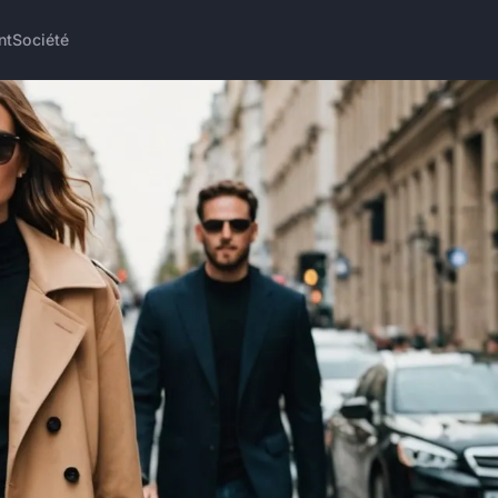
nt
Société