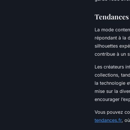
Camille
•
14 octobre 2025
•
4 min de lecture
Tendances 
La mode contemp
répondant à la
silhouettes expé
contribue à un s
Les créateurs in
collections, tan
la technologie 
mise sur la dive
encourager l’exp
Vous pouvez con
tendances.fr
, o