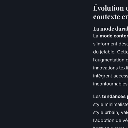
Évolution 
contexte e
La mode durabl
La
mode conte
s’informent déso
du jetable. Cett
l’augmentation d
innovations text
intègrent acces
incontournables
Les
tendances 
style minimalist
style urbain, va
l’adoption de v