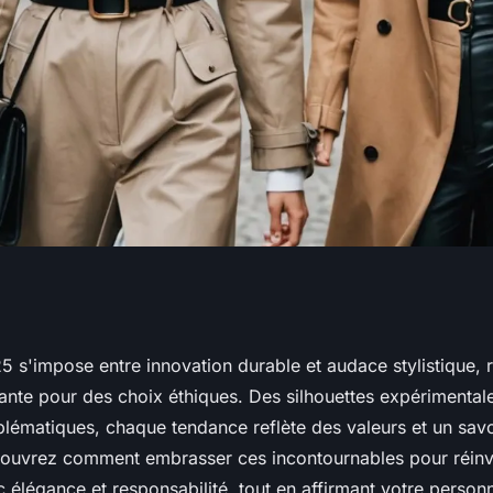
 : explorez les
 s'impose entre innovation durable et audace stylistique, 
nte pour des choix éthiques. Des silhouettes expérimental
25
lématiques, chaque tendance reflète des valeurs et un savo
ouvrez comment embrasser ces incontournables pour réinv
élégance et responsabilité, tout en affirmant votre personn