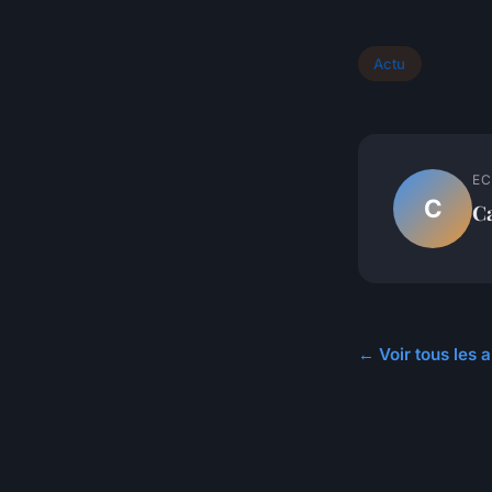
Actu
EC
C
C
← Voir tous les a