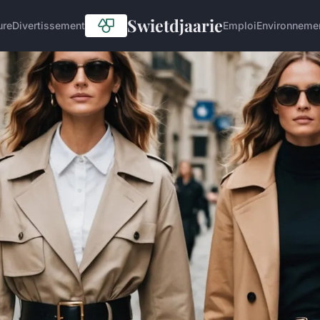
Swietdjaarie
ure
Divertissement
Emploi
Environneme