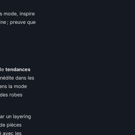
és mode, inspire
ne ; preuve que
 de
tendances
inédite dans les
dans la mode
 des robes
ar un layering
 de pièces
é avec les