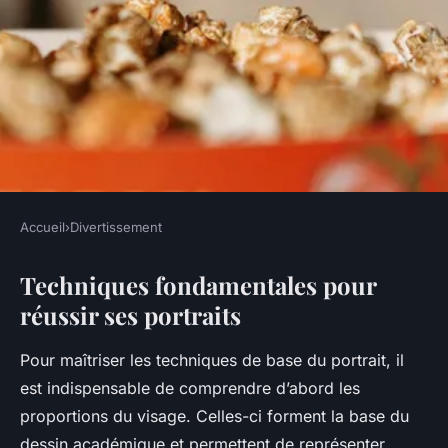
Accueil
›
Divertissement
DIVERTISSEMENT
Techniques fondamentales pour
Maîtriser l'Art du Portrait :
réussir ses portraits
Astuces et Techniques
Créatives à Découvrir
Pour maîtriser les techniques de base du portrait, il
est indispensable de comprendre d’abord les
Camille
•
21 juillet 2025
•
5 min de lecture
proportions du visage. Celles-ci forment la base du
dessin académique et permettent de représenter