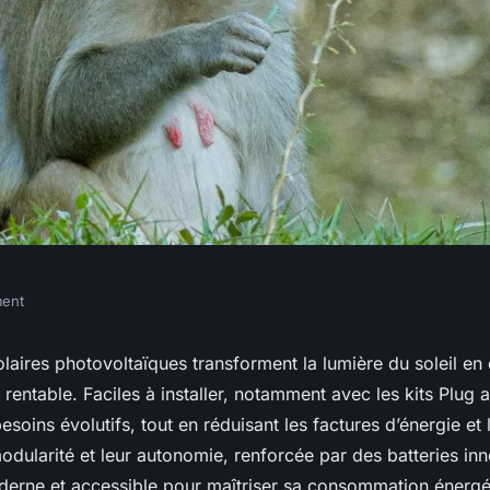
ment
tovoltaïque : un
aires photovoltaïques transforment la lumière du soleil en é
 rentable. Faciles à installer, notamment avec les kits Plug a
ommandé
esoins évolutifs, tout en réduisant les factures d’énergie et 
dularité et leur autonomie, renforcée par des batteries inn
derne et accessible pour maîtriser sa consommation énergé