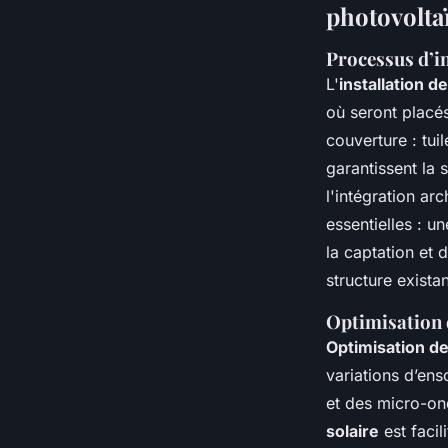
photovolta
Processus d’in
L'
installation d
où seront placé
couverture : tui
garantissent la s
l'intégration ar
essentielles : u
la captation et d
structure exista
Optimisation 
Optimisation de
variations d’en
et des micro-on
solaire
est facil