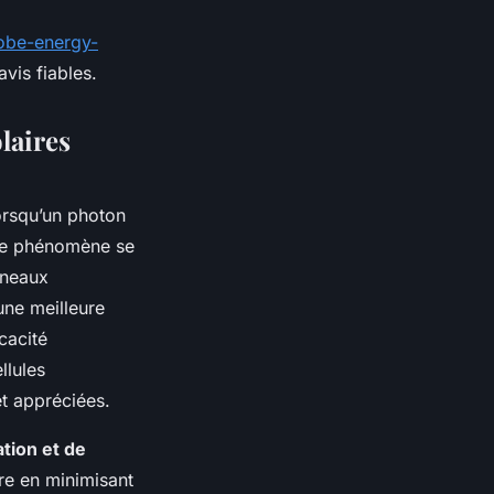
lobe-energy-
vis fiables.
laires
lorsqu’un photon
. Ce phénomène se
nneaux
 une meilleure
cacité
llules
t appréciées.
ation et de
pre en minimisant