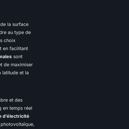
de la surface
dre au type de
es choix
 en facilitant
imales
sont
et de maximiser
 latitude et la
mbre et des
g en temps réel
d’électricité
e photovoltaïque,