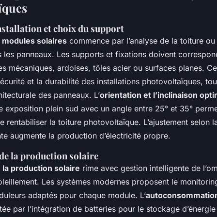
ïques
stallation et choix du support
e modules solaires
commence par l’analyse de la toiture ou 
s les panneaux. Les supports et fixations doivent correspon
les mécaniques, ardoises, tôles acier ou surfaces planes. C
écurité et la durabilité des installations photovoltaïques, tout
chitecturale des panneaux. L’
orientation et l’inclinaison opt
ne exposition plein sud avec un angle entre 25° et 35° perm
e rentabiliser la toiture photovoltaïque. L’ajustement selon la
nte augmente la production d’électricité propre.
de la production solaire
 la production solaire
rime avec gestion intelligente de l’o
soleillement. Les systèmes modernes proposent le monitorin
duleurs adaptés pour chaque module. L’
autoconsommation 
itée par l’intégration de batteries pour le stockage d’énergi