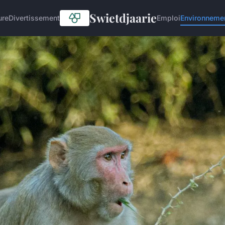
Swietdjaarie
ure
Divertissement
Emploi
Environneme