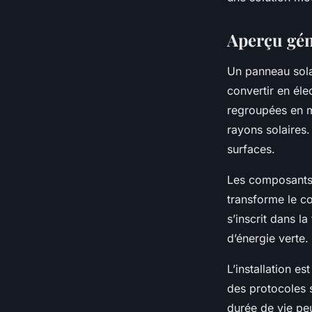
Camille
•
13 octobre 2025
•
6 min de lecture
Aperçu gén
Un panneau solai
convertir en élec
regroupées en m
rayons solaires
surfaces.
Les composants p
transforme le co
s’inscrit dans l
d’énergie verte.
L’installation e
des protocoles 
durée de vie pe