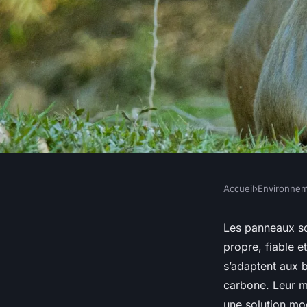
Accueil
›
Environne
ENVIRONNEMENT
Panneau solaire pho
Les panneaux sol
propre, fiable et
choix fiable et rec
s’adaptent aux b
carbone. Leur mo
une solution mo