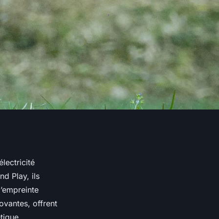
lectricité
nd Play, ils
l’empreinte
ovantes, offrent
tique.