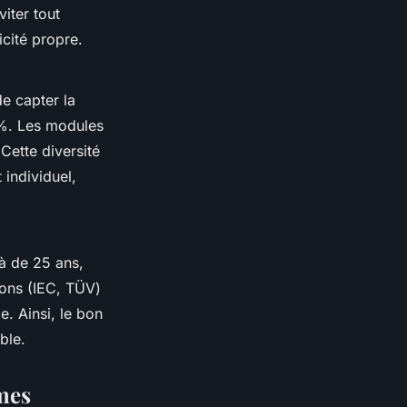
iter tout
icité propre.
e capter la
 %. Les modules
 Cette diversité
 individuel,
à de 25 ans,
ions (IEC, TÜV)
e. Ainsi, le bon
ble.
èmes