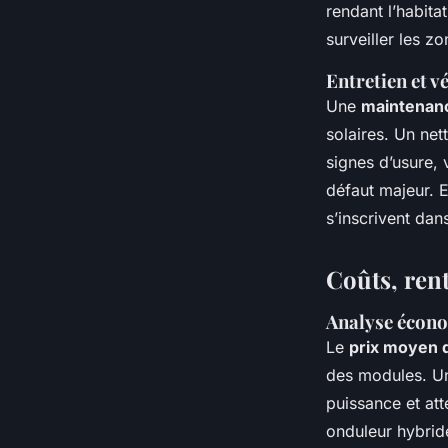
rendant l’habit
surveiller les z
Entretien et v
Une
maintenanc
solaires. Un net
signes d’usure, 
défaut majeur. E
s’inscrivent dan
Coûts, rent
Analyse écono
Le
prix moyen d
des modules. Un
puissance et at
onduleur hybrid