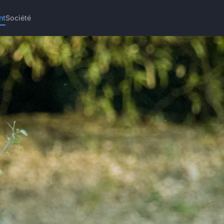
nt
Société