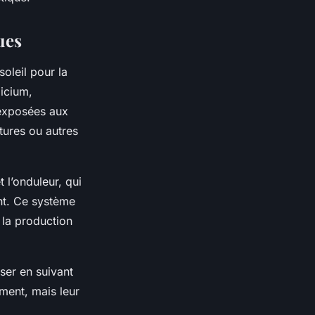
ues
oleil pour la
licium,
 exposées aux
tures ou autres
 l’onduleur, qui
ent. Ce système
t la production
oser en suivant
ment, mais leur