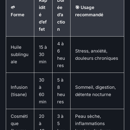
Rap
Dur
🌱
idit
ée
🎯 Usage
Forme
é
d’a
recommandé
d’ef
ctio
fet
n
4 à
Huile
15 à
6
Stress, anxiété,
sublingu
30
heu
douleurs chroniques
ale
min
res
30
5 à
Infusion
à
8
Sommeil, digestion,
(tisane)
60
heu
détente nocturne
min
res
Cosméti
20
3 à
Peau sèche,
que
à
5
inflammations