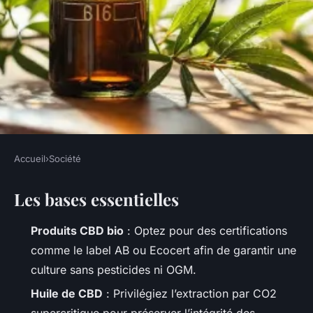
Accueil
›
Société
SOCIÉTÉ
Les bases essentielles
Guide d'achat : choisir du CBD
bio pour votre bien-être
Produits CBD bio
: Optez pour des certifications
comme le label AB ou Ecocert afin de garantir une
Orion
•
26/05/2026 19:19
•
11 min de lecture
culture sans pesticides ni OGM.
Huile de CBD
: Privilégiez l’extraction par CO2