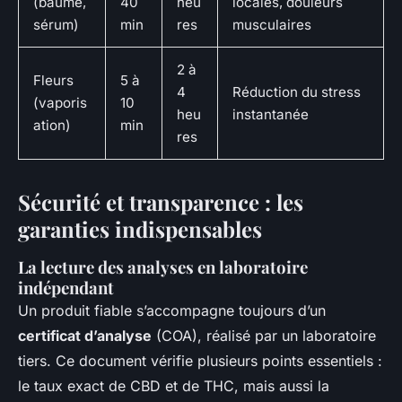
(baume,
40
heu
locales, douleurs
sérum)
min
res
musculaires
2 à
Fleurs
5 à
4
Réduction du stress
(vaporis
10
heu
instantanée
ation)
min
res
Sécurité et transparence : les
garanties indispensables
La lecture des analyses en laboratoire
indépendant
Un produit fiable s’accompagne toujours d’un
certificat d’analyse
(COA), réalisé par un laboratoire
tiers. Ce document vérifie plusieurs points essentiels :
le taux exact de CBD et de THC, mais aussi la