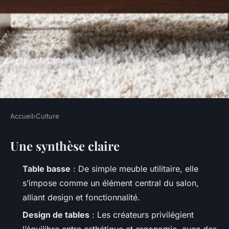
Accueil
›
Culture
CULTURE
Une synthèse claire
Découvrez les tables basses
design alliant style et
Table basse
: De simple meuble utilitaire, elle
fonctionnalité
s’impose comme un élément central du salon,
alliant design et fonctionnalité.
Dinaïs
•
09/04/2026 09:32
•
11 min de lecture
Design de tables
: Les créateurs privilégient