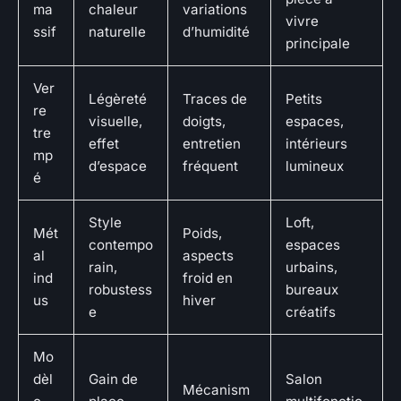
ma
chaleur
variations
vivre
ssif
naturelle
d’humidité
principale
Ver
Légèreté
Traces de
Petits
re
visuelle,
doigts,
espaces,
tre
effet
entretien
intérieurs
mp
d’espace
fréquent
lumineux
é
Style
Loft,
Mét
Poids,
contempo
espaces
al
aspects
rain,
urbains,
ind
froid en
robustess
bureaux
us
hiver
e
créatifs
Mo
dèl
Gain de
Salon
Mécanism