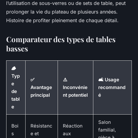
l’utilisation de sous-verres ou de sets de table, peut
prolonger la vie du plateau de plusieurs années.
Histoire de profiter pleinement de chaque détail.
Comparateur des types de tables
basses
🪵
Typ
✅
⚠️
🛋️ Usage
e
Avantage
Inconvénie
recommand
de
principal
nt potentiel
é
tabl
e
Salon
Boi
Résistanc
Réaction
familial,
s
e et
aux
pièce à